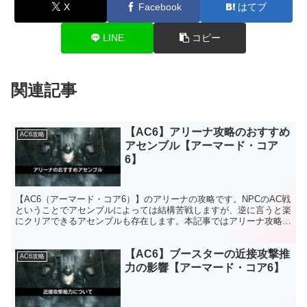
X
Facebook
はてブ
LINE
コピー
関連記事
【AC6】アリーナ攻略のおすすめ
AC6攻略
アセンブル【アーマード・コア
6】
【AC6（アーマード・コア6）】のアリーナの攻略です。NPCのAC戦
ということでアセンブルによっては結構苦戦しますが、逆に言うと楽
にクリアできるアセンブルも存在します。本記事ではアリーナ攻略の
おすすめアセンブルについて解説しているので、参考にしてくださ
い。
【AC6】ブースターの近接攻撃推
AC6攻略
力の影響【アーマード・コア6】