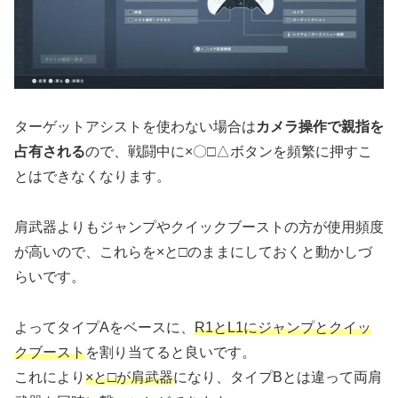
ターゲットアシストを使わない場合は
カメラ操作で親指を
占有される
ので、戦闘中に×〇□△ボタンを頻繁に押すこ
とはできなくなります。
肩武器よりもジャンプやクイックブーストの方が使用頻度
が高いので、これらを×と□のままにしておくと動かしづ
らいです。
よってタイプAをベースに、
R1とL1にジャンプとクイッ
クブースト
を割り当てると良いです。
これにより
×と□が肩武器
になり、タイプBとは違って両肩