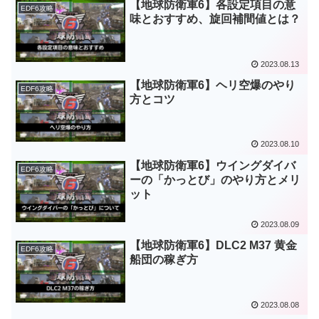
【地球防衛軍6】各設定項目の意
EDF6攻略
味とおすすめ、旋回補間値とは？
2023.08.13
【地球防衛軍6】ヘリ空爆のやり
EDF6攻略
方とコツ
2023.08.10
【地球防衛軍6】ウイングダイバ
EDF6攻略
ーの「かっとび」のやり方とメリ
ット
2023.08.09
【地球防衛軍6】DLC2 M37 黄金
EDF6攻略
船団の稼ぎ方
2023.08.08