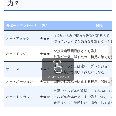
力？
サポートアクセサリ
強さ
解説
□ボタンのみで様々な攻撃が出るので、
オートアタック
★★★
慣れていなくても強力な攻撃を次々と繰
やはり自動回避はとても強力。
オートドッジ
★★★
被弾が一気に減るため、初見の敵でも安
オートドッジとは違い、プレシジョンド
オートスロー
★★☆
敵の攻撃が毎回QTEみたいになる。
スクロールできます
オートポーション
★☆☆
回復のし忘れを防止する程度。保険目的
自動でトルガルが攻撃してくれるのはあ
オートトルガル
★★☆
トルガル自体がそこまで強力ではない。
難易度を少し調節したい場合におすすめ