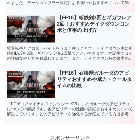
れました。モーションブラー設定による違いやおすすめについて知り
たい方は参考にしてください。
【FF16】斬鉄剣3回とギガフレア
FF16攻略
2回！おすすめテイクダウンコン
ボと倍率の上げ方
境界転移とフロストバイトをうまく使うことで、テイクダウン中に斬
鉄剣Lv.5を3回、ギガフレアを2回撃つことができます！本記事ではそ
の詳細なやり方を解説しています。また、テイクダウン時の倍率の上
げ方についても併せて掲載しています。
【FF16】召喚獣ガルーダのアビ
FF16攻略
リティおすすめや威力・クールタ
イムの比較
「FF16（ファイナルファンタジー XVI）」のガルーダのアビリティ
についての解説です。各アビリティの性能の詳細とおすすめについて
解説しています。どのアビリティを強化するか悩んでいる方は参考に
してください。
スポンサーリンク