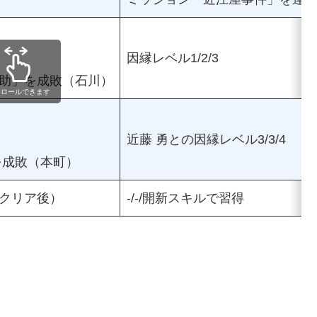
因縁レベル1/2/3
助」を成敗（石川）
クロールできます
近藤 勇との因縁レベル3/3/4
を成敗（本町）
クリア後）
-/-/開新スキルで習得