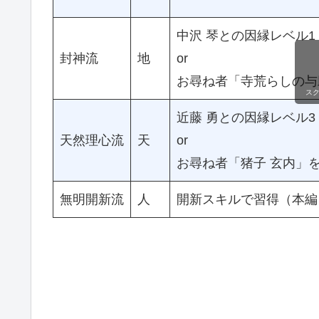
中沢 琴との因縁レベル1
封神流
地
or
お尋ね者「寺荒らしの与
ス
近藤 勇との因縁レベル3
天然理心流
天
or
お尋ね者「猪子 玄内」
無明開新流
人
開新スキルで習得（本編