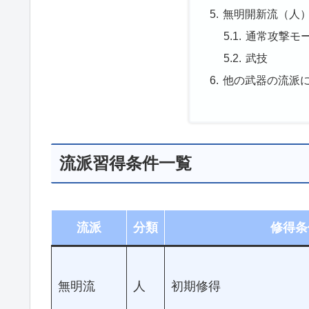
無明開新流（人
通常攻撃モ
武技
他の武器の流派
流派習得条件一覧
流派
分類
修得条
無明流
人
初期修得