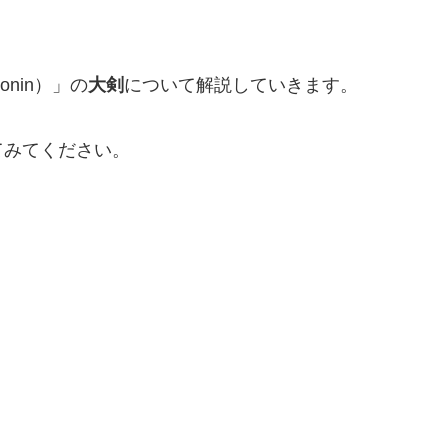
onin）」の
大剣
について解説していきます。
てみてください。