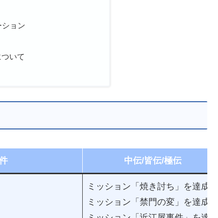
）
ーション
について
件
中伝/皆伝/極伝
ミッション「焼き討ち」を達成/
ミッション「禁門の変」を達成/
ミッション「近江屋事件」を達