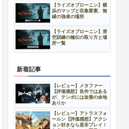
【ライズオブローニン】横
浜のマップと収集要素、無
縁の強者の場所
【ライズオブローニン】滑
空訓練の極伝の取り方と場
所一覧
新着記事
【レビュー】メタファー
【評価感想】良作ではある
が、テンポには改善の余地
ありか
【レビュー】アトラスフォ
ールン【評価感想】アクシ
ョン好きなら是非プレイ！