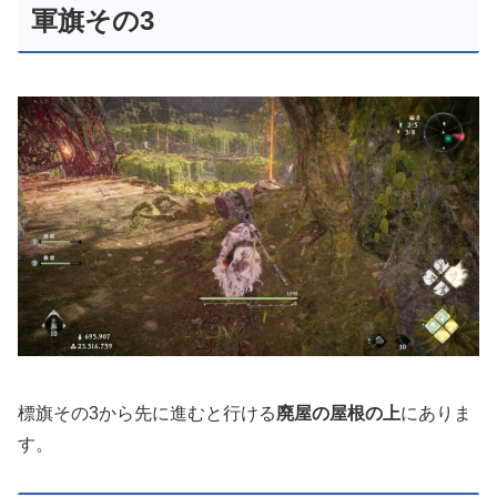
軍旗その3
標旗その3から先に進むと行ける
廃屋の屋根の上
にありま
す。