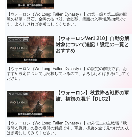
【ウォーロン（Wo Long: Fallen Dynasty）】の第一節と第二節の龍
脈の精華・晶石、金蝉の抜け殻、食鉄獣、簡牘の入手場所の解説で
す。よろしければ参考にしてください。
【ウォーロンVer1.210】自動分解
ウォーロン攻略
対象について追記！設定の一覧と
おすすめ
【ウォーロン（Wo Long: Fallen Dynasty）】の設定の解説です。お
すすめ設定についても記載しているので、よろしければ参考にしてく
ださい。
【ウォーロン】秋霖降る戦野の軍
ウォーロン攻略
旗、標旗の場所【DLC2】
【ウォーロン（Wo Long: Fallen Dynasty）】の外伝二の主戦場「秋
霖降る戦野」の旗の場所の解説です。軍旗、標旗を全て見つけたい方
は参考にしてみてください。