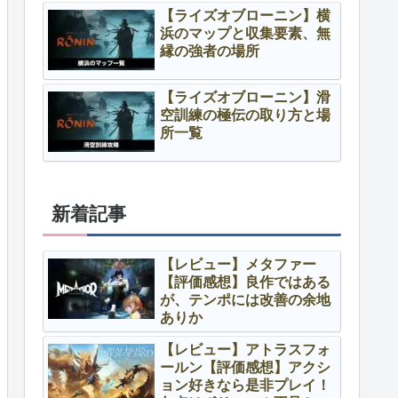
【ライズオブローニン】横
浜のマップと収集要素、無
縁の強者の場所
【ライズオブローニン】滑
空訓練の極伝の取り方と場
所一覧
新着記事
【レビュー】メタファー
【評価感想】良作ではある
が、テンポには改善の余地
ありか
【レビュー】アトラスフォ
ールン【評価感想】アクシ
ョン好きなら是非プレイ！