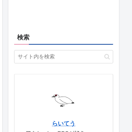
検索
らいてう