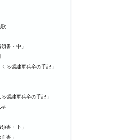
挽歌
清領書・中」
門
くくる張繍軍兵卒の手記」
れる張繡軍兵卒の手記」
忠孝
清領書・下」
の血書」