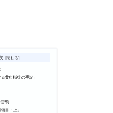
次
燃
する黄巾賊徒の手記」
つ雪嶺
清領書・上」