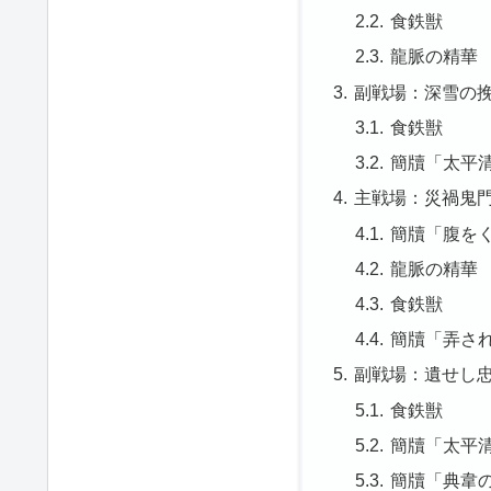
食鉄獣
龍脈の精華
副戦場：深雪の
食鉄獣
簡牘「太平
主戦場：災禍鬼
簡牘「腹を
龍脈の精華
食鉄獣
簡牘「弄さ
副戦場：遺せし
食鉄獣
簡牘「太平
簡牘「典韋