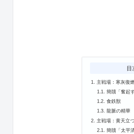
目
主戦場：寒灰復
簡牘「奮起
食鉄獣
龍脈の精華
主戦場：黄天立
簡牘「太平