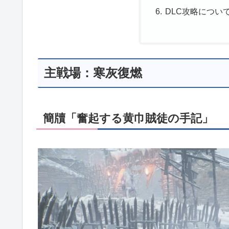
DLC攻略につい
主戦場：寒灰復燃
簡牘「奮起する黄巾賊徒の手記」