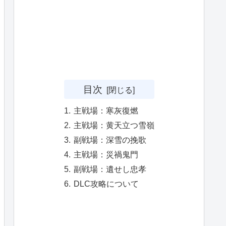
目次
主戦場：寒灰復燃
主戦場：黄天立つ雪嶺
副戦場：深雪の挽歌
主戦場：災禍鬼門
副戦場：遺せし忠孝
DLC攻略について