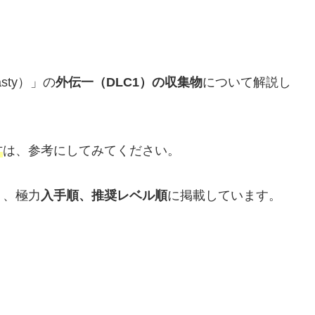
asty）」の
外伝一（DLC1）の収集物
について解説し
方
は、参考にしてみてください。
う、極力
入手順、推奨レベル順
に掲載しています。